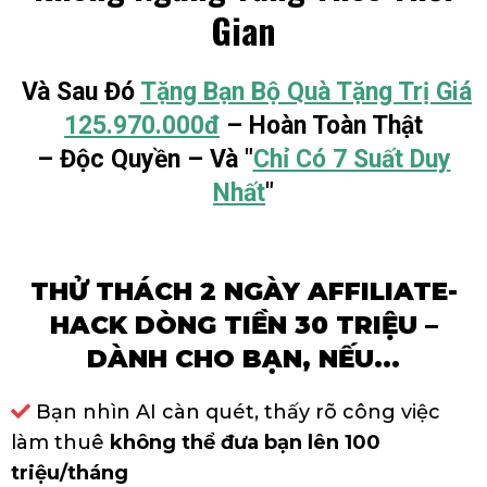
Gian
Và Sau Đó
Tặng Bạn Bộ Quà Tặng Trị Giá
125.970.000đ
– Hoàn Toàn Thật
– Độc Quyền – Và "
Chỉ Có 7 Suất Duy
Nhất
"
THỬ THÁCH 2 NGÀY AFFILIATE-
HACK DÒNG TIỀN 30 TRIỆU –
DÀNH CHO BẠN, NẾU...
Bạn nhìn AI càn quét, thấy rõ công việc
làm thuê
không thể đưa bạn lên 100
triệu/tháng