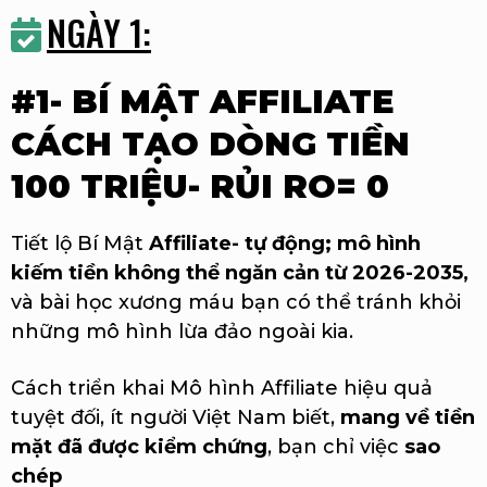
NGÀY 1:
#1- BÍ MẬT AFFILIATE
CÁCH TẠO DÒNG TIỀN
100 TRIỆU- RỦI RO= 0
Tiết lộ Bí Mật
Affiliate- tự động; mô hình
kiếm tiền không thể ngăn cản từ 2026-2035,
và bài học xương máu bạn có thể tránh khỏi
những mô hình lừa đảo ngoài kia.
Cách triển khai Mô hình Affiliate hiệu quả
tuyệt đối, ít người Việt Nam biết,
mang về tiền
mặt đã được kiểm chứng
, bạn chỉ việc
sao
chép