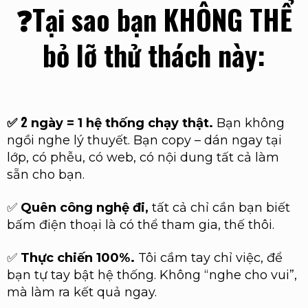
❓Tại sao bạn KHÔNG THỂ
bỏ lỡ thử thách này:
2
✅
ngày = 1 hệ thống chạy thật.
Bạn không
ngồi nghe lý thuyết. Bạn copy – dán ngay tại
lớp, có phễu, có web, có nội dung tất cả làm
sẵn cho bạn.
✅
Quên công nghệ đi,
tất cả chỉ cần bạn biết
bấm điện thoại là có thể tham gia, thế thôi.
✅
Thực chiến 100%.
Tôi cầm tay chỉ việc, để
bạn tự tay bật hệ thống. Không “nghe cho vui”,
mà làm ra kết quả ngay.