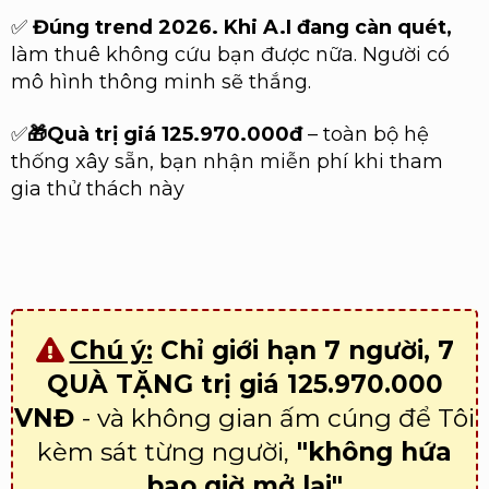
✅
Đúng trend 2026. Khi A.I đang càn quét,
làm thuê không cứu bạn được nữa. Người có
mô hình thông minh sẽ thắng.
✅
🎁
Quà trị giá 125.970.000đ
– toàn bộ hệ
thống xây sẵn, bạn nhận miễn phí khi tham
gia thử thách này
Chú ý:
Chỉ giới hạn 7 người, 7
QUÀ TẶNG trị giá 125.970.000
VNĐ
- và không gian ấm cúng để Tôi
kèm sát từng người,
"không hứa
bao giờ mở lại"