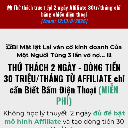
Thử thách trưc tiếp!
2 ngày Affiliate 30tr/tháng chỉ
bằng chiếc điện thoại
[Zoom: 12;13/8/2026]
💥Bí Mật lật Lại ván cờ kinh doanh Của
Một Người Từng 3 lần vỡ nợ... !!!
THỬ THÁCH 2 NGÀY - DÒNG TIỀN
30 TRIỆU/THÁNG TỪ AFFILIATE chỉ
cần Biết Bấm Điện Thoại
(MIỄN
PHÍ)
Không học lý thuyết. 2 ngày
đủ để bật
mô hình Affiliate
và tạo dòng tiền 30