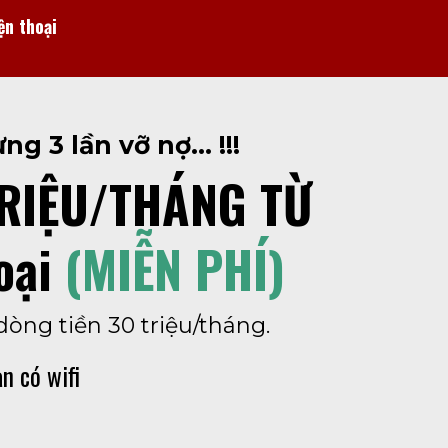
ện thoại
 3 lần vỡ nợ... !!!
TRIỆU/THÁNG TỪ
oại
(MIỄN PHÍ)
dòng tiền 30 triệu/tháng.
n có wifi