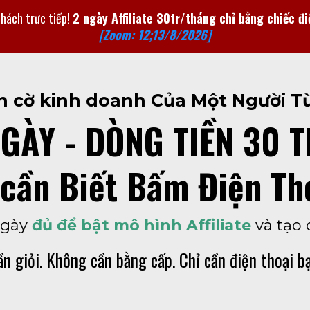
hách trưc tiếp!
2 ngày Affiliate 30tr/tháng chỉ bằng chiếc đi
[Zoom: 12;13/8/2026]
án cờ kinh doanh Của Một Người Từng
GÀY - DÒNG TIỀN 30 
 cần Biết Bấm Điện Th
ngày
đủ để bật mô hình Affiliate
và tạo 
n giỏi. Không cần bằng cấp. Chỉ cần điện thoại bạ