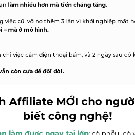
bạn
làm nhiều hơn mà tiền chẳng tăng.
g việc cũ, vỡ nợ thêm 3 lần vì khởi nghiệp mất hế
i – mà ở mô hình.
chỉ việc cầm điện thoại bấm, và 2 ngày sau có kh
vẫn còn cửa để đổi đời.
 Affiliate MỚI cho ngư
biết công nghệ!
ạn làm được ngay tại lớp
: có phễu, có