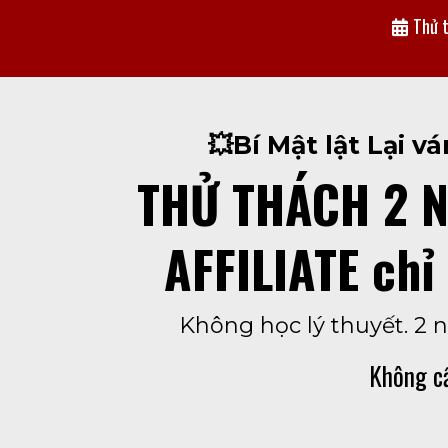
Thử t
💥Bí Mật lật Lại v
THỬ THÁCH 2 N
AFFILIATE chỉ
Không học lý thuyết. 2 
Không cầ