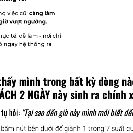
g việc cũ:
càng làm
giờ vượt ngưỡng.
ực tế, dễ làm - nơi chỉ
 ngay hệ thống ra
thấy mình trong bất kỳ dòng nà
ÁCH 2 NGÀY này sinh ra chính x
 tự hỏi:
"Tại sao đến giờ này mình mới biết đến
bấm nút bên dưới để giành 1 trong 7 suất c