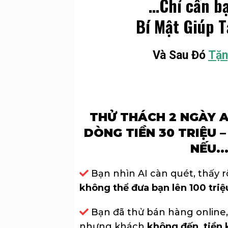
…Chỉ cần bạ
Bí Mật Giúp 
Và Sau Đó
Tặn
THỬ THÁCH 2 NGÀY A
DÒNG TIỀN 30 TRIỆU 
NẾU..
Bạn nhìn AI càn quét, thấy 
không thể đưa bạn lên 100 tri
Bạn đã thử bán hàng online,
nhưng khách
không đến, tiền 