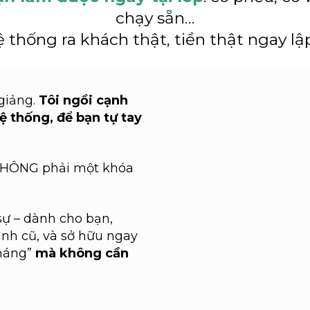
chạy sẵn…
 thống ra khách thật, tiền thật ngay lập
giảng.
Tôi ngồi cạnh
ệ thống, để bạn tự tay
 KHÔNG phải một khóa
sự – dành cho bạn,
nh cũ, và sở hữu ngay
háng”
mà không cần