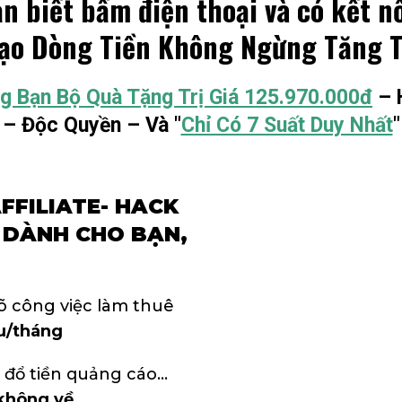
n biết bấm điện thoại và có kết n
Tạo Dòng Tiền Không Ngừng Tăng T
g Bạn Bộ Quà Tặng Trị Giá 125.970.000đ
– 
– Độc Quyền – Và "
Chỉ Có 7 Suất Duy Nhất
"
FFILIATE- HACK
– DÀNH CHO BẠN,
.
rõ công việc làm thuê
ệu/tháng
 đổ tiền quảng cáo…
không về.