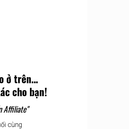
o ở trên…
ác cho bạn!
 Affiliate"
uối cùng