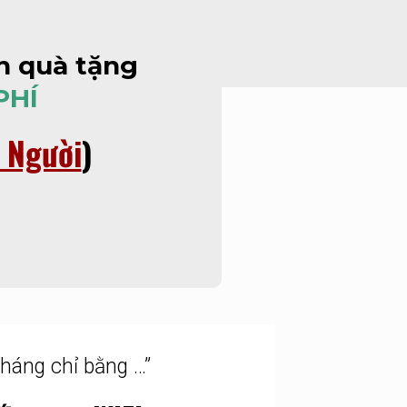
n quà tặng
PHÍ
 Người
)
tháng chỉ bằng …”