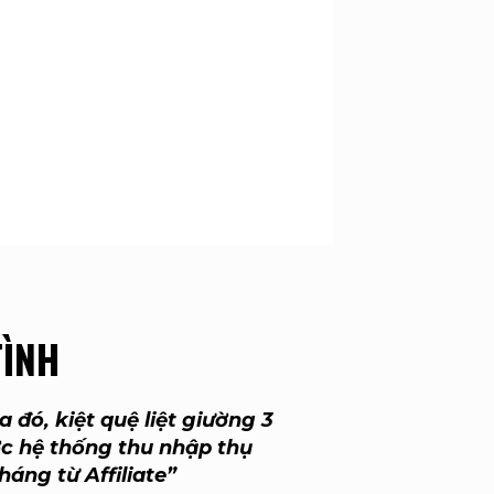
TÌNH
 đó, kiệt quệ liệt giường 3
ợc hệ thống thu nhập thụ
áng từ Affiliate”