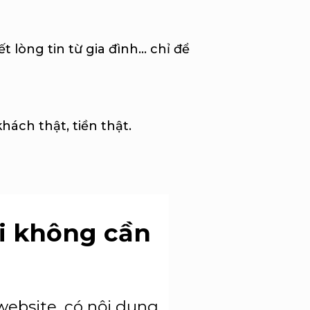
t lòng tin từ gia đình… chỉ để
ách thật, tiền thật.
ời không cần
 website, có nội dung