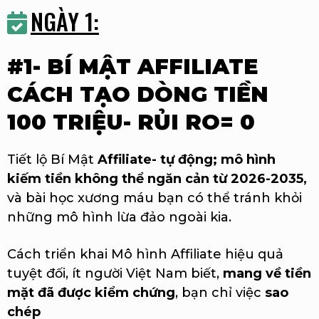
NGÀY 1:
#1- BÍ MẬT AFFILIATE
CÁCH TẠO DÒNG TIỀN
100 TRIỆU- RỦI RO= 0
Tiết lộ Bí Mật
Affiliate- tự động; mô hình
kiếm tiền không thể ngăn cản từ 2026-2035,
và bài học xương máu bạn có thể tránh khỏi
những mô hình lừa đảo ngoài kia.
Cách triển khai Mô hình Affiliate hiệu quả
tuyệt đối, ít người Việt Nam biết,
mang về tiền
mặt đã được kiểm chứng
, bạn chỉ việc
sao
chép