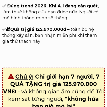
✅
Đúng trend 2026. Khi A.I đang càn quét,
làm thuê không cứu bạn được nữa. Người có
mô hình thông minh sẽ thắng.
✅
🎁
Quà trị giá 125.970.000đ
– toàn bộ hệ
thống xây sẵn, bạn nhận miễn phí khi tham
gia thử thách này
Chú ý:
Chỉ giới hạn 7 người, 7
QUÀ TẶNG trị giá 125.970.000
VNĐ
- và không gian ấm cúng để Tôi
kèm sát từng người,
"không hứa
bao giờ mở lại"