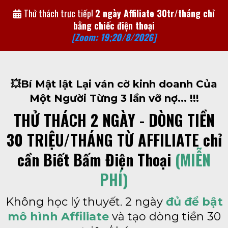
Thử thách trưc tiếp!
2 ngày Affiliate 30tr/tháng chỉ
bằng chiếc điện thoại
[Zoom: 19;20/8/2026]
💥Bí Mật lật Lại ván cờ kinh doanh Của
Một Người Từng 3 lần vỡ nợ... !!!
THỬ THÁCH 2 NGÀY - DÒNG TIỀN
30 TRIỆU/THÁNG TỪ AFFILIATE chỉ
cần Biết Bấm Điện Thoại
(MIỄN
PHÍ)
Không học lý thuyết. 2 ngày
đủ để bật
mô hình Affiliate
và tạo dòng tiền 30