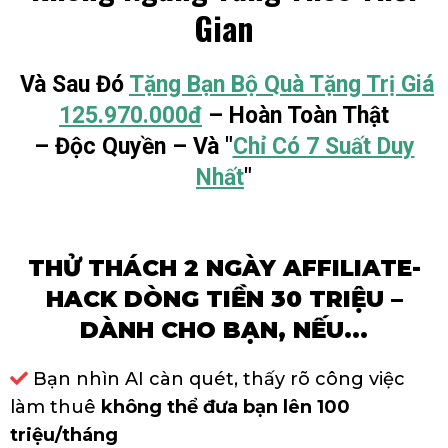
Gian
Và Sau Đó
Tặng Bạn Bộ Quà Tặng Trị Giá
125.970.000đ
– Hoàn Toàn Thật
– Độc Quyền – Và "
Chỉ Có 7 Suất Duy
Nhất
"
THỬ THÁCH 2 NGÀY AFFILIATE-
HACK DÒNG TIỀN 30 TRIỆU –
DÀNH CHO BẠN, NẾU...
Bạn nhìn AI càn quét, thấy rõ công việc
làm thuê
không thể đưa bạn lên 100
triệu/tháng