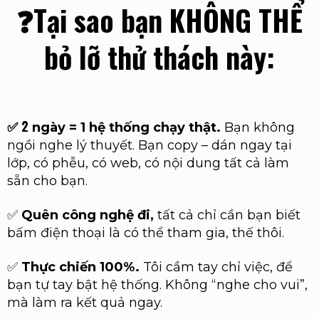
❓Tại sao bạn KHÔNG THỂ
bỏ lỡ thử thách này:
2
✅
ngày = 1 hệ thống chạy thật.
Bạn không
ngồi nghe lý thuyết. Bạn copy – dán ngay tại
lớp, có phễu, có web, có nội dung tất cả làm
sẵn cho bạn.
✅
Quên công nghệ đi,
tất cả chỉ cần bạn biết
bấm điện thoại là có thể tham gia, thế thôi.
✅
Thực chiến 100%.
Tôi cầm tay chỉ việc, để
bạn tự tay bật hệ thống. Không “nghe cho vui”,
mà làm ra kết quả ngay.