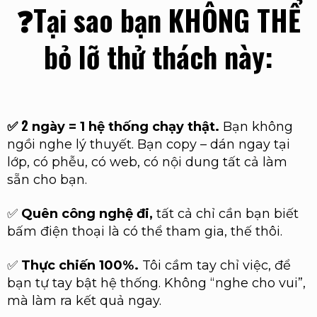
❓Tại sao bạn KHÔNG THỂ
bỏ lỡ thử thách này:
2
✅
ngày = 1 hệ thống chạy thật.
Bạn không
ngồi nghe lý thuyết. Bạn copy – dán ngay tại
lớp, có phễu, có web, có nội dung tất cả làm
sẵn cho bạn.
✅
Quên công nghệ đi,
tất cả chỉ cần bạn biết
bấm điện thoại là có thể tham gia, thế thôi.
✅
Thực chiến 100%.
Tôi cầm tay chỉ việc, để
bạn tự tay bật hệ thống. Không “nghe cho vui”,
mà làm ra kết quả ngay.