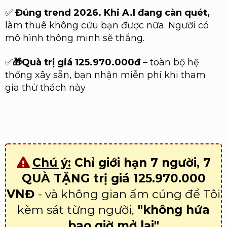
✅
Đúng trend 2026. Khi A.I đang càn quét,
làm thuê không cứu bạn được nữa. Người có
mô hình thông minh sẽ thắng.
✅
🎁
Quà trị giá 125.970.000đ
– toàn bộ hệ
thống xây sẵn, bạn nhận miễn phí khi tham
gia thử thách này
Chú ý:
Chỉ giới hạn 7 người, 7
QUÀ TẶNG trị giá 125.970.000
VNĐ
- và không gian ấm cúng để Tôi
kèm sát từng người,
"không hứa
bao giờ mở lại"