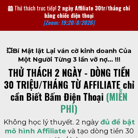
Thử thách trưc tiếp!
2 ngày Affiliate 30tr/tháng chỉ
bằng chiếc điện thoại
[Zoom: 19;20/8/2026]
💥Bí Mật lật Lại ván cờ kinh doanh Của
Một Người Từng 3 lần vỡ nợ... !!!
THỬ THÁCH 2 NGÀY - DÒNG TIỀN
30 TRIỆU/THÁNG TỪ AFFILIATE chỉ
cần Biết Bấm Điện Thoại
(MIỄN
PHÍ)
Không học lý thuyết. 2 ngày
đủ để bật
mô hình Affiliate
và tạo dòng tiền 30