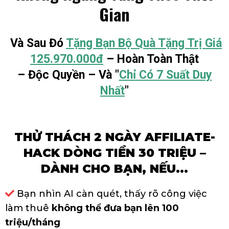
Gian
Và Sau Đó
Tặng Bạn Bộ Quà Tặng Trị Giá
125.970.000đ
– Hoàn Toàn Thật
– Độc Quyền – Và "
Chỉ Có 7 Suất Duy
Nhất
"
THỬ THÁCH 2 NGÀY AFFILIATE-
HACK DÒNG TIỀN 30 TRIỆU –
DÀNH CHO BẠN, NẾU...
Bạn nhìn AI càn quét, thấy rõ công việc
làm thuê
không thể đưa bạn lên 100
triệu/tháng