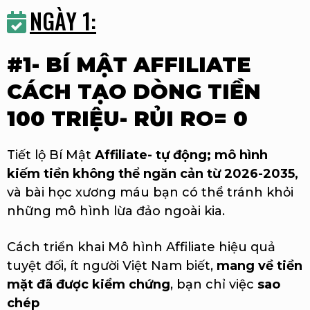
NGÀY 1:
#1- BÍ MẬT AFFILIATE
CÁCH TẠO DÒNG TIỀN
100 TRIỆU- RỦI RO= 0
Tiết lộ Bí Mật
Affiliate- tự động; mô hình
kiếm tiền không thể ngăn cản từ 2026-2035,
và bài học xương máu bạn có thể tránh khỏi
những mô hình lừa đảo ngoài kia.
Cách triển khai Mô hình Affiliate hiệu quả
tuyệt đối, ít người Việt Nam biết,
mang về tiền
mặt đã được kiểm chứng
, bạn chỉ việc
sao
chép